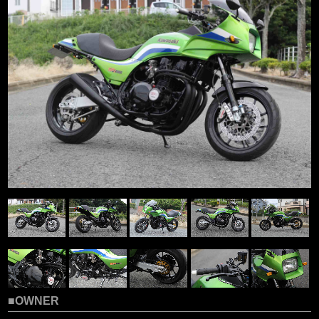
■OWNER