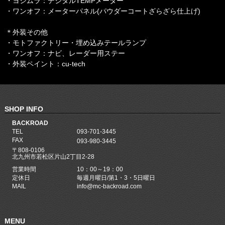
・ヨシムラ：デジタルTEMPメーター
・ワンオフ：メーターパネル(パウダーコートざらざら仕上げ)
＊外装その他
・モトファクトリー・埋め込みテールランプ
・ワンオフ：ナビ、レーダー用ステー
・外装ペイント：cu-tech
SHOP INFO
BACKROAD
TEL
093-701-3445
FAX
093-980-3445
〒808-0106
北九州市若松区片山2丁目2-28
営業時間
10：00～19：00
定休日
毎週月曜日/第1・3・5日曜日
MAIL
info@mc-backroad.com
MENU